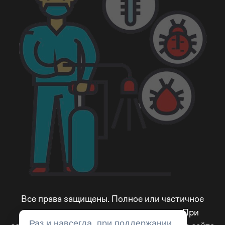
2
2
4
9
9
_
3
3
5
_
_
-
4
4
6
-
-
+
5
5
7
+
+
!
6
6
8
!
!
@
7
7
9
@
@
#
8
8
_
#
#
$
Все права защищены. Полное или частичное
копирование материалов запрещено. При
9
9
-
$
$
€
Раз и навсегда, при поддержании