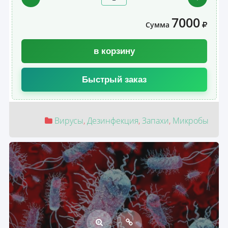
7000
Сумма
в корзину
Быстрый заказ
Вирусы
,
Дезинфекция
,
Запахи
,
Микробы