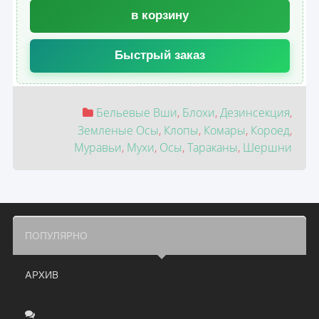
в корзину
Быстрый заказ
Бельевые Вши
,
Блохи
,
Дезинсекция
,
Земленые Осы
,
Клопы
,
Комары
,
Короед
,
Муравьи
,
Мухи
,
Осы
,
Тараканы
,
Шершни
ПОПУЛЯРНО
АРХИВ