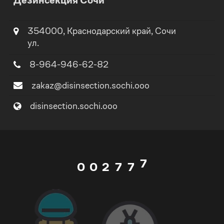
Дезинсекция Сочи
2
2
3
354000
,
Краснодарский край
, Сочи
ул.
3
3
4
8-964-946-62-82
4
4
5
zakaz@disinsection.sochi.ooo
0
5
5
6
disinsection.sochi.ooo
1
6
6
7
0
0
2
7
7
8
1
1
3
8
8
9