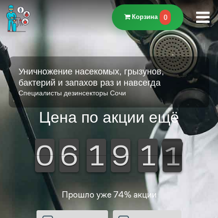
0
Корзина
Уничножение насекомых, грызунов,
бактерий и запахов раз и навсегда
Специалисты дезинсекторы Сочи
Цена по акции ещё
0
0
0
0
6
6
6
6
1
1
1
1
9
9
9
9
0
1
0
9
1
0
Прошло уже
74
% акции